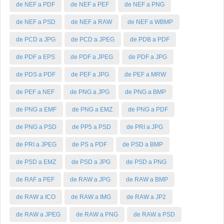
de NEF a PDF
de NEF a PEF
de NEF a PNG
de NEF a PSD
de NEF a RAW
de NEF a WBMP
de PCD a JPG
de PCD a JPEG
de PDB a PDF
de PDF a EPS
de PDF a JPEG
de PDF a JPG
de PDS a PDF
de PEF a JPG
de PEF a MRW
de PEF a NEF
de PNG a JPG
de PNG a BMP
de PNG a EMF
de PNG a EMZ
de PNG a PDF
de PNG a PSD
de PP5 a PSD
de PRI a JPG
de PRI a JPEG
de PS a PDF
de PSD a BMP
de PSD a EMZ
de PSD a JPG
de PSD a PNG
de RAF a PEF
de RAW a JPG
de RAW a BMP
de RAW a ICO
de RAW a IMG
de RAW a JP2
de RAW a JPEG
de RAW a PNG
de RAW a PSD