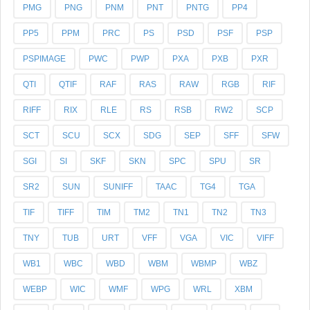
PMG
PNG
PNM
PNT
PNTG
PP4
PP5
PPM
PRC
PS
PSD
PSF
PSP
PSPIMAGE
PWC
PWP
PXA
PXB
PXR
QTI
QTIF
RAF
RAS
RAW
RGB
RIF
RIFF
RIX
RLE
RS
RSB
RW2
SCP
SCT
SCU
SCX
SDG
SEP
SFF
SFW
SGI
SI
SKF
SKN
SPC
SPU
SR
SR2
SUN
SUNIFF
TAAC
TG4
TGA
TIF
TIFF
TIM
TM2
TN1
TN2
TN3
TNY
TUB
URT
VFF
VGA
VIC
VIFF
WB1
WBC
WBD
WBM
WBMP
WBZ
WEBP
WIC
WMF
WPG
WRL
XBM