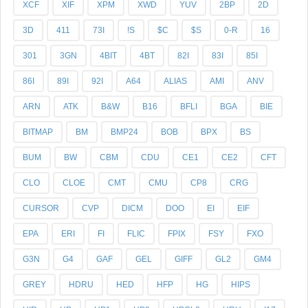
XCF
XIF
XPM
XWD
YUV
2BP
2D
3D
411
73I
!S
$C
$S
0-R
16
301
3GN
4BIT
4BT
82I
83I
85I
86I
89I
92I
A64
ALIAS
AMI
ANV
ARN
ATK
B&W
B16
BFLI
BGA
BIE
BITMAP
BM
BMP24
BOB
BPX
BS
BUM
BW
CBM
CDU
CE1
CE2
CFT
CLO
CLOE
CMT
CMU
CP8
CRG
CURSOR
CVP
DICM
DOO
EI
EIF
EPA
ERI
FI
FLIC
FPIX
FSY
FXO
G3N
G4
GAF
GEL
GIFF
GL2
GM4
GREY
HDRU
HED
HFP
HG
HIPS