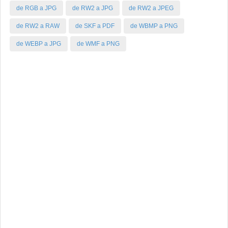
de RGB a JPG
de RW2 a JPG
de RW2 a JPEG
de RW2 a RAW
de SKF a PDF
de WBMP a PNG
de WEBP a JPG
de WMF a PNG