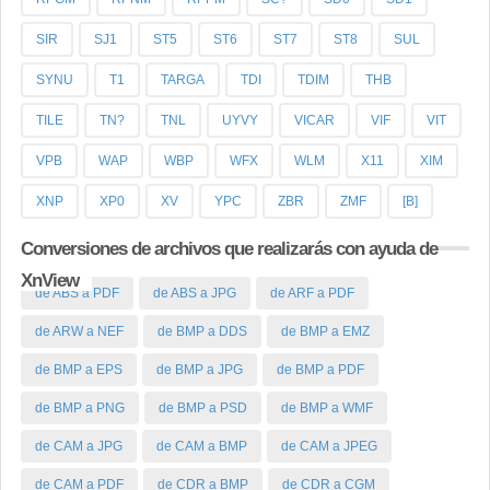
SIR
SJ1
ST5
ST6
ST7
ST8
SUL
SYNU
T1
TARGA
TDI
TDIM
THB
TILE
TN?
TNL
UYVY
VICAR
VIF
VIT
VPB
WAP
WBP
WFX
WLM
X11
XIM
XNP
XP0
XV
YPC
ZBR
ZMF
[B]
Conversiones de archivos que realizarás con ayuda de
XnView
de ABS a PDF
de ABS a JPG
de ARF a PDF
de ARW a NEF
de BMP a DDS
de BMP a EMZ
de BMP a EPS
de BMP a JPG
de BMP a PDF
de BMP a PNG
de BMP a PSD
de BMP a WMF
de CAM a JPG
de CAM a BMP
de CAM a JPEG
de CAM a PDF
de CDR a BMP
de CDR a CGM