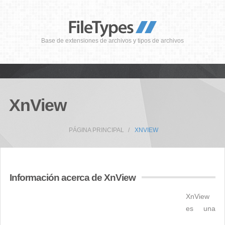
Base de extensiones de archivos y tipos de archivos
XnView
PÁGINA PRINCIPAL
XNVIEW
Información acerca de XnView
XnView
es una