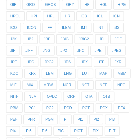
GIF
GRO
GROB
GRY
HF
HGL
HPG
HPGL
HPI
HPL
HR
ICB
ICL
ICN
ICO
ICON
IFF
ILBM
IMT
INT
ISS
J2K
JB2
JBF
JBIG
JBIG2
JFI
JFIF
JIF
JIFF
JNG
JP2
JPC
JPE
JPEG
JPF
JPG
JPG2
JPS
JPX
JTF
JXR
KDC
KFX
LBM
LNG
LUT
MAP
MBM
MIF
MIX
MRW
NCR
NCT
NEF
NEO
NITF
NLM
OPLC
ORF
OTA
OTB
PBM
PC1
PC2
PCD
PCT
PCX
PE4
PEF
PFR
PGM
PI
PI1
PI2
PI3
PI4
PI5
PI6
PIC
PICT
PIX
PLT