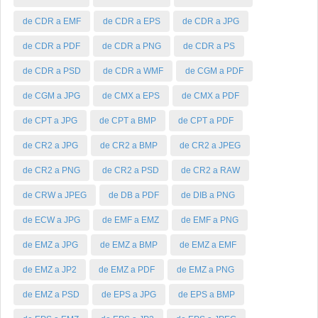
de CDR a EMF
de CDR a EPS
de CDR a JPG
de CDR a PDF
de CDR a PNG
de CDR a PS
de CDR a PSD
de CDR a WMF
de CGM a PDF
de CGM a JPG
de CMX a EPS
de CMX a PDF
de CPT a JPG
de CPT a BMP
de CPT a PDF
de CR2 a JPG
de CR2 a BMP
de CR2 a JPEG
de CR2 a PNG
de CR2 a PSD
de CR2 a RAW
de CRW a JPEG
de DB a PDF
de DIB a PNG
de ECW a JPG
de EMF a EMZ
de EMF a PNG
de EMZ a JPG
de EMZ a BMP
de EMZ a EMF
de EMZ a JP2
de EMZ a PDF
de EMZ a PNG
de EMZ a PSD
de EPS a JPG
de EPS a BMP