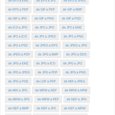
de EPS a EMZ
de EPS a JP2
de EPS a JPEG
de EPS a PDF
de GIF a PDF
de GIF a BMP
de GIF a JPG
de GIF a PNG
de GIF a PSD
de ICO a JPG
de JP2 a JPG
de JP2 a EMZ
de JP2 a ICO
de JP2 a JPEG
de JP2 a PNG
de JP2 a PSD
de JPEG a EPS
de JPEG a JPG
de JPEG a PDF
de JPG a BMP
de JPG a DDS
de JPG a EMZ
de JPG a ICO
de JPG a JP2
de JPG a JPEG
de JPG a PDF
de JPG a PNG
de JPG a PSD
de LDF a PDF
de MIX a JPEG
de MIX a JPG
de MRW a NEF
de MRW a ARW
de MRW a JPG
de MRW a PEF
de NEF a JPG
de NEF a BMP
de NEF a JP2
de NEF a MRW