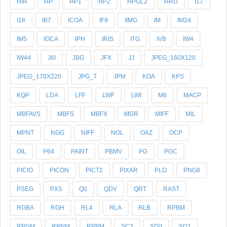
HIR
HP
HP1
HP2
HPGL2
HRU
I17
I18
IB7
ICOA
IF9
IIMG
IM
IM24
IM5
IOCA
IPH
IRIS
ITG
IVB
IW4
IW44
J6I
JBG
JFX
JJ
JPEG_160X120
JPEG_170X220
JPG_T
JPM
KOA
KPS
KQP
LDA
LFF
LWF
LWI
M8
MACP
MBFAVS
MBFS
MBFX
MGR
MIFF
MIL
MPNT
NGG
NIFF
NOL
OAZ
OCP
OIL
P64
PAINT
PBMV
PG
PGC
PICIO
PICON
PICT2
PIXAR
PLO
PNG8
PSEG
PXS
Q0
QDV
QRT
RAST
RGBA
RGH
RL4
RLA
RLB
RPBM
RPGM
RPNM
RPPM
SC?
SD0
SD1