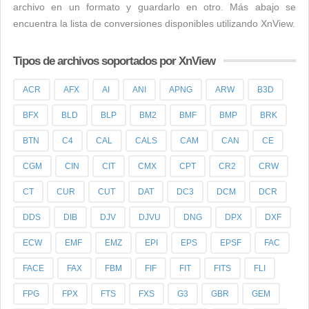
archivo en un formato y guardarlo en otro. Más abajo se
encuentra la lista de conversiones disponibles utilizando XnView.
Tipos de archivos soportados por XnView
ACR
AFX
AI
ANI
APNG
ARW
B3D
BFX
BLD
BLP
BM2
BMF
BMP
BRK
BTN
C4
CAL
CALS
CAM
CAN
CE
CGM
CIN
CIT
CMX
CPT
CR2
CRW
CT
CUR
CUT
DAT
DC3
DCM
DCR
DDS
DIB
DJV
DJVU
DNG
DPX
DXF
ECW
EMF
EMZ
EPI
EPS
EPSF
FAC
FACE
FAX
FBM
FIF
FIT
FITS
FLI
FPG
FPX
FTS
FXS
G3
GBR
GEM