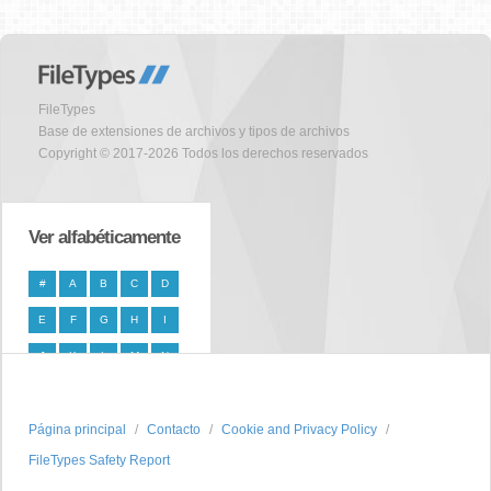
FileTypes
Base de extensiones de archivos y tipos de archivos
Copyright © 2017-2026 Todos los derechos reservados
Ver alfabéticamente
#
A
B
C
D
E
F
G
H
I
J
K
L
M
N
O
P
Q
R
S
Página principal
T
U
V
W
Contacto
X
Cookie and Privacy Policy
FileTypes Safety Report
Y
Z