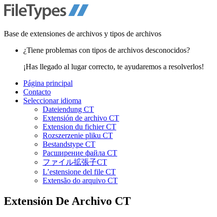
Base de extensiones de archivos y tipos de archivos
¿Tiene problemas con tipos de archivos desconocidos?
¡Has llegado al lugar correcto, te ayudaremos a resolverlos!
Página principal
Contacto
Seleccionar idioma
Dateiendung CT
Extensión de archivo CT
Extension du fichier CT
Rozszerzenie pliku CT
Bestandstype CT
Расширение файла CT
ファイル拡張子CT
L’estensione del file CT
Extensão do arquivo CT
Extensión De Archivo
CT