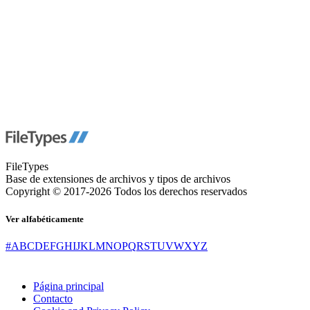
FileTypes
Base de extensiones de archivos y tipos de archivos
Copyright © 2017-2026 Todos los derechos reservados
Ver alfabéticamente
#
A
B
C
D
E
F
G
H
I
J
K
L
M
N
O
P
Q
R
S
T
U
V
W
X
Y
Z
Página principal
Contacto