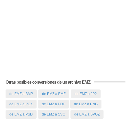
Otras posibles conversiones de un archivo EMZ
de EMZ a BMP
de EMZ a EMF
de EMZ a JP2
de EMZ a PCX
de EMZ a PDF
de EMZ a PNG
de EMZ a PSD
de EMZ a SVG
de EMZ a SVGZ