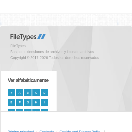
FileTypes
Base de extensiones de archivos y tipos de archivos
Copyright © 2017-2026 Todos los derechos reservados
Ver alfabéticamente
#
A
B
C
D
E
F
G
H
I
J
K
L
M
N
O
P
Q
R
S
T
U
V
W
X