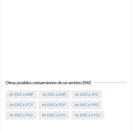
Otras posibles conversiones de un archivo EMZ
de EMZ a BMP
de EMZ a EMF
de EMZ a JPG
de EMZ a PCX
de EMZ a PDF
de EMZ a PNG
de EMZ a PSD
de EMZ a SVG
de EMZ a SVGZ