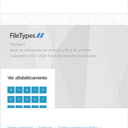
FileTypes
Base de extensiones de archivos y tipos de archivos
Copyright © 2017-2026 Todos los derechos reservados
Ver alfabéticamente
#
A
B
C
D
E
F
G
H
I
J
K
L
M
N
O
P
Q
R
S
T
U
V
W
X