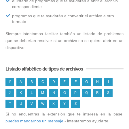
el listado de programas que te ayudarán a abrir el archivo
correspondiente
programas que te ayudarán a convertir el archivo a otro
formato
Siempre intentamos facilitar también un listado de problemas
que se deberían resolver si un archivo no se quiere abrir en un
dispositivo.
Listado alfabético de tipos de archivos
#
A
B
C
D
E
F
G
H
I
J
K
L
M
N
O
P
Q
R
S
T
U
V
W
X
Y
Z
Si no encuentras la extensión que te interesa en la base,
puedes mandarnos un mensaje
- intentaremos ayudarte.