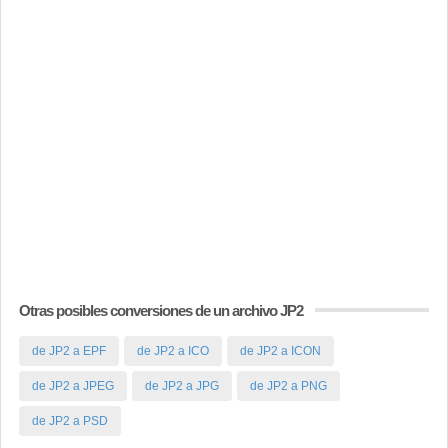
Otras posibles conversiones de un archivo JP2
de JP2 a EPF
de JP2 a ICO
de JP2 a ICON
de JP2 a JPEG
de JP2 a JPG
de JP2 a PNG
de JP2 a PSD