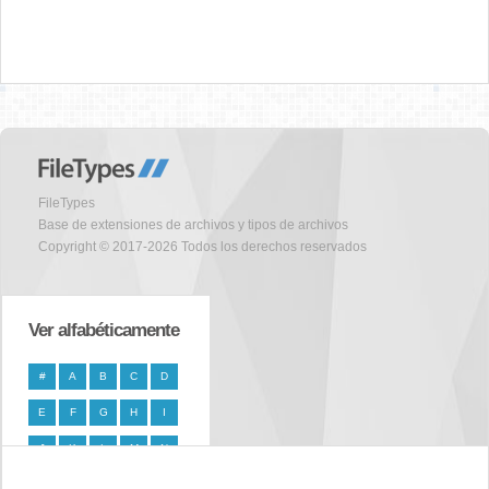
FileTypes
Base de extensiones de archivos y tipos de archivos
Copyright © 2017-2026 Todos los derechos reservados
Ver alfabéticamente
#
A
B
C
D
E
F
G
H
I
J
K
L
M
N
O
P
Q
R
S