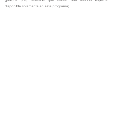
(porque p.ej. tenemos que utilizar una función especial
disponible solamente en este programa).