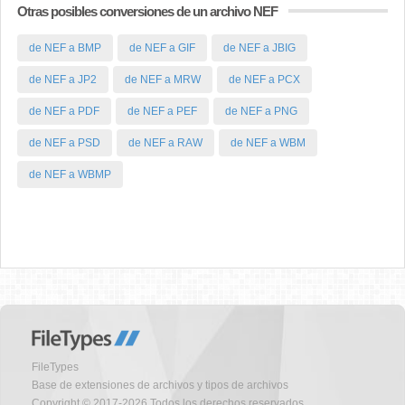
Otras posibles conversiones de un archivo NEF
de NEF a BMP
de NEF a GIF
de NEF a JBIG
de NEF a JP2
de NEF a MRW
de NEF a PCX
de NEF a PDF
de NEF a PEF
de NEF a PNG
de NEF a PSD
de NEF a RAW
de NEF a WBM
de NEF a WBMP
FileTypes
Base de extensiones de archivos y tipos de archivos
Copyright © 2017-2026 Todos los derechos reservados