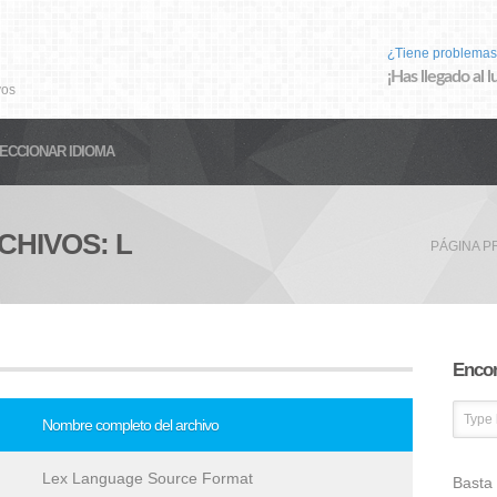
¿Tiene problemas
¡Has llegado al 
vos
ECCIONAR IDIOMA
CHIVOS: L
PÁGINA P
Encon
Nombre completo del archivo
Lex Language Source Format
Basta 