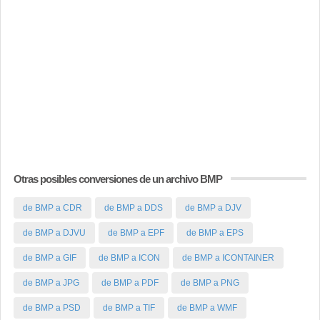
Otras posibles conversiones de un archivo BMP
de BMP a CDR
de BMP a DDS
de BMP a DJV
de BMP a DJVU
de BMP a EPF
de BMP a EPS
de BMP a GIF
de BMP a ICON
de BMP a ICONTAINER
de BMP a JPG
de BMP a PDF
de BMP a PNG
de BMP a PSD
de BMP a TIF
de BMP a WMF