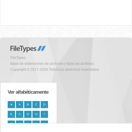
FileTypes
Base de extensiones de archivos y tipos de archivos
Copyright © 2017-2026 Todos los derechos reservados
Ver alfabéticamente
#
A
B
C
D
E
F
G
H
I
J
K
L
M
N