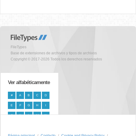
FileTypes
Base de extensiones de archivos y tipos de archivos
Copyright © 2017-2026 Todos los derechos reservados
Ver alfabéticamente
#
A
B
C
D
E
F
G
H
I
J
K
L
M
N
O
P
Q
R
S
Página principal
T
U
V
W
Contacto
X
Cookie and Privacy Policy