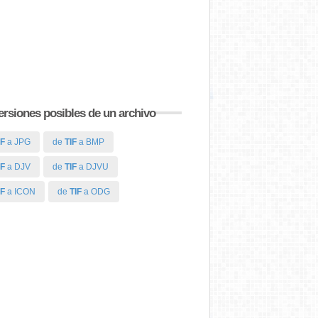
rsiones posibles de un archivo
IF
a JPG
de
TIF
a BMP
IF
a DJV
de
TIF
a DJVU
IF
a ICON
de
TIF
a ODG