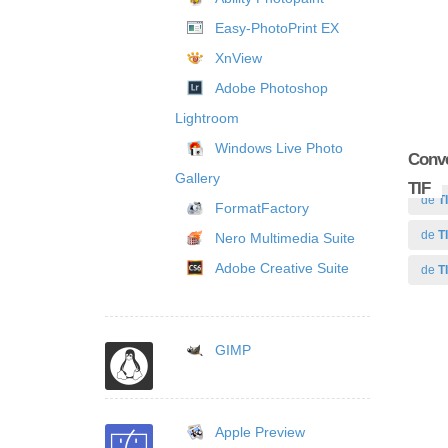
Easy-PhotoPrint EX
XnView
Adobe Photoshop
Lightroom
Windows Live Photo
Conve
Gallery
TIF
de
T
FormatFactory
de
T
Nero Multimedia Suite
Adobe Creative Suite
de
T
GIMP
Apple Preview