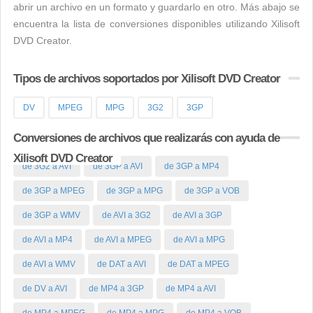
abrir un archivo en un formato y guardarlo en otro. Más abajo se
encuentra la lista de conversiones disponibles utilizando Xilisoft
DVD Creator.
Tipos de archivos soportados por Xilisoft DVD Creator
DV
MPEG
MPG
3G2
3GP
Conversiones de archivos que realizarás con ayuda de
Xilisoft DVD Creator
de 3G2 a AVI
de 3GP a AVI
de 3GP a MP4
de 3GP a MPEG
de 3GP a MPG
de 3GP a VOB
de 3GP a WMV
de AVI a 3G2
de AVI a 3GP
de AVI a MP4
de AVI a MPEG
de AVI a MPG
de AVI a WMV
de DAT a AVI
de DAT a MPEG
de DV a AVI
de MP4 a 3GP
de MP4 a AVI