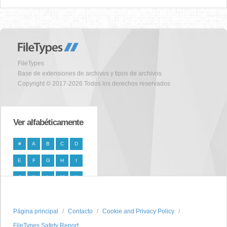
FileTypes
Base de extensiones de archivos y tipos de archivos
Copyright © 2017-2026 Todos los derechos reservados
Ver alfabéticamente
#
A
B
C
D
E
F
G
H
I
J
K
L
M
N
O
P
Q
R
S
Página principal
T
U
V
W
Contacto
X
Cookie and Privacy Policy
FileTypes Safety Report