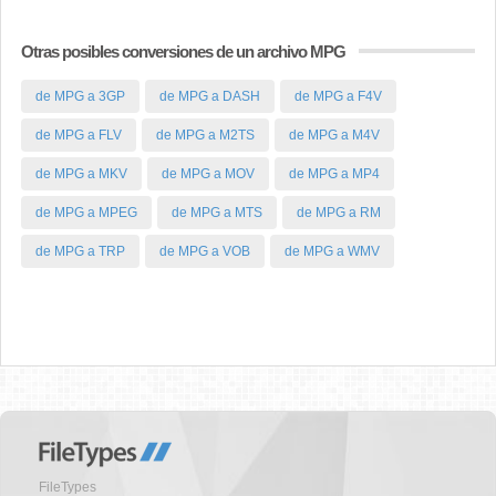
Otras posibles conversiones de un archivo MPG
de MPG a 3GP
de MPG a DASH
de MPG a F4V
de MPG a FLV
de MPG a M2TS
de MPG a M4V
de MPG a MKV
de MPG a MOV
de MPG a MP4
de MPG a MPEG
de MPG a MTS
de MPG a RM
de MPG a TRP
de MPG a VOB
de MPG a WMV
FileTypes