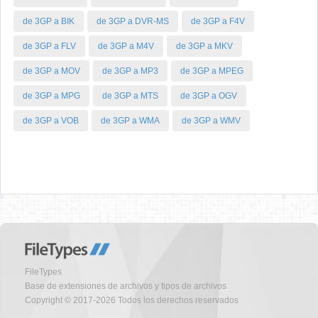
de 3GP a BIK
de 3GP a DVR-MS
de 3GP a F4V
de 3GP a FLV
de 3GP a M4V
de 3GP a MKV
de 3GP a MOV
de 3GP a MP3
de 3GP a MPEG
de 3GP a MPG
de 3GP a MTS
de 3GP a OGV
de 3GP a VOB
de 3GP a WMA
de 3GP a WMV
FileTypes
Base de extensiones de archivos y tipos de archivos
Copyright © 2017-2026 Todos los derechos reservados