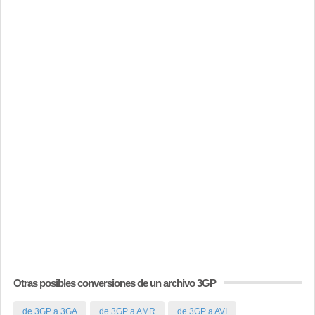
Otras posibles conversiones de un archivo 3GP
de 3GP a 3GA
de 3GP a AMR
de 3GP a AVI