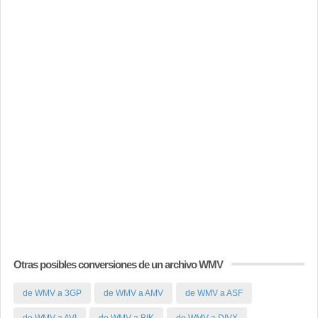
Otras posibles conversiones de un archivo WMV
de WMV a 3GP
de WMV a AMV
de WMV a ASF