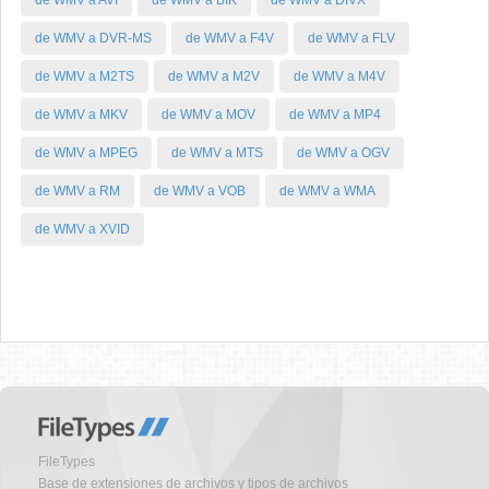
de WMV a AVI
de WMV a BIK
de WMV a DIVX
de WMV a DVR-MS
de WMV a F4V
de WMV a FLV
de WMV a M2TS
de WMV a M2V
de WMV a M4V
de WMV a MKV
de WMV a MOV
de WMV a MP4
de WMV a MPEG
de WMV a MTS
de WMV a OGV
de WMV a RM
de WMV a VOB
de WMV a WMA
de WMV a XVID
FileTypes
Base de extensiones de archivos y tipos de archivos