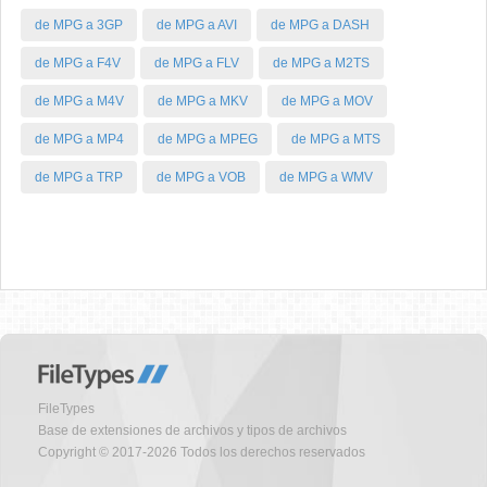
de MPG a 3GP
de MPG a AVI
de MPG a DASH
de MPG a F4V
de MPG a FLV
de MPG a M2TS
de MPG a M4V
de MPG a MKV
de MPG a MOV
de MPG a MP4
de MPG a MPEG
de MPG a MTS
de MPG a TRP
de MPG a VOB
de MPG a WMV
FileTypes
Base de extensiones de archivos y tipos de archivos
Copyright © 2017-2026 Todos los derechos reservados