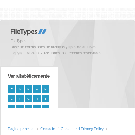
FileTypes
Base de extensiones de archivos y tipos de archivos
Copyright © 2017-2026 Todos los derechos reservados
Ver alfabéticamente
#
A
B
C
D
E
F
G
H
I
J
K
L
M
N
O
P
Q
R
S
Página principal
T
U
V
W
Contacto
X
Cookie and Privacy Policy