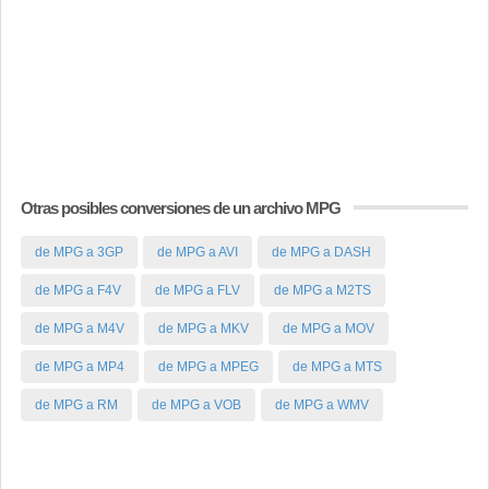
Otras posibles conversiones de un archivo MPG
de MPG a 3GP
de MPG a AVI
de MPG a DASH
de MPG a F4V
de MPG a FLV
de MPG a M2TS
de MPG a M4V
de MPG a MKV
de MPG a MOV
de MPG a MP4
de MPG a MPEG
de MPG a MTS
de MPG a RM
de MPG a VOB
de MPG a WMV