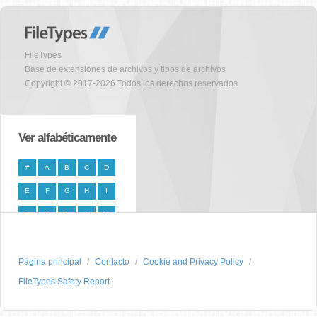
FileTypes
Base de extensiones de archivos y tipos de archivos
Copyright © 2017-2026 Todos los derechos reservados
Ver alfabéticamente
#
A
B
C
D
E
F
G
H
I
J
K
L
M
N
O
P
Q
R
S
Página principal
T
U
V
W
Contacto
X
Cookie and Privacy Policy
FileTypes Safety Report
Y
Z