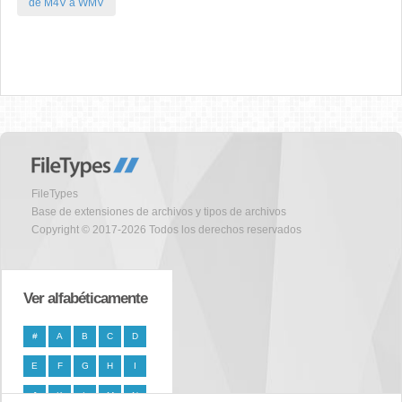
de M4V a WMV
FileTypes
Base de extensiones de archivos y tipos de archivos
Copyright © 2017-2026 Todos los derechos reservados
Ver alfabéticamente
#
A
B
C
D
E
F
G
H
I
J
K
L
M
N