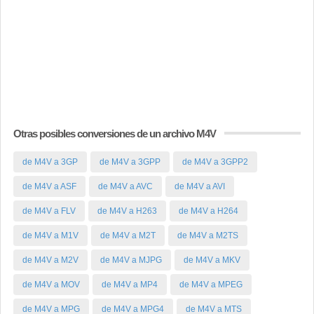
Otras posibles conversiones de un archivo M4V
de M4V a 3GP
de M4V a 3GPP
de M4V a 3GPP2
de M4V a ASF
de M4V a AVC
de M4V a AVI
de M4V a FLV
de M4V a H263
de M4V a H264
de M4V a M1V
de M4V a M2T
de M4V a M2TS
de M4V a M2V
de M4V a MJPG
de M4V a MKV
de M4V a MOV
de M4V a MP4
de M4V a MPEG
de M4V a MPG
de M4V a MPG4
de M4V a MTS