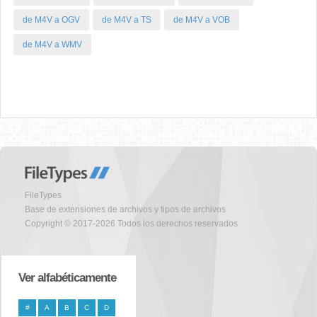
de M4V a OGV
de M4V a TS
de M4V a VOB
de M4V a WMV
FileTypes
Base de extensiones de archivos y tipos de archivos
Copyright © 2017-2026 Todos los derechos reservados
Ver alfabéticamente
#
A
B
C
D