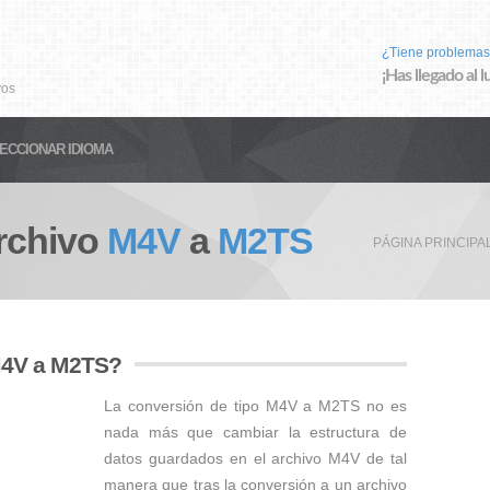
¿Tiene problemas
¡Has llegado al 
vos
ECCIONAR IDIOMA
rchivo
M4V
a
M2TS
PÁGINA PRINCIPA
M4V a M2TS?
La conversión de tipo M4V a M2TS no es
nada más que cambiar la estructura de
datos guardados en el archivo M4V de tal
manera que tras la conversión a un archivo