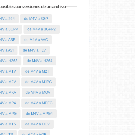
posibles conversiones de un archivo
4V a 264
de M4V a 3GP
4V a 3GPP
de M4V a 3GPP2
4V a ASF
de M4V a AVC
4V a AVI
de M4V a FLV
4V a H263
de M4V a H264
4V a M1V
de M4V a M2T
4V a M2V
de M4V a MJPG
4V a MKV
de M4V a MOV
4V a MP4
de M4V a MPEG
M4V a MPG
de M4V a MPG4
4V a MTS
de M4V a OGV
4V a TS
de M4V a VOB