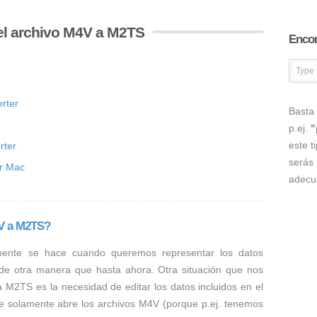
el archivo M4V a M2TS
Encon
rter
Basta 
p.ej.
"
este t
rter
serás 
or Mac
adecu
4V a M2TS?
mente se hace cuando queremos representar los datos
 de otra manera que hasta ahora. Otra situación que nos
a M2TS es la necesidad de editar los datos incluidos en el
e solamente abre los archivos M4V (porque p.ej. tenemos