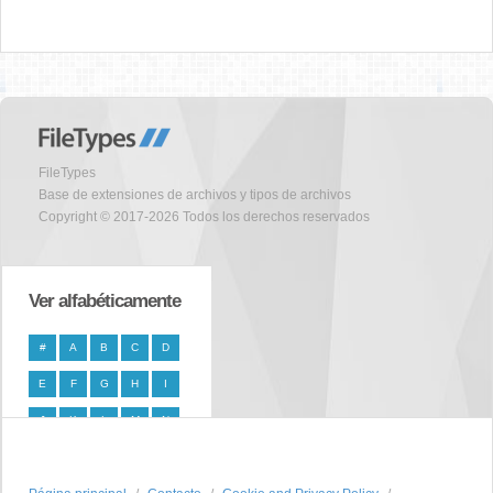
FileTypes
Base de extensiones de archivos y tipos de archivos
Copyright © 2017-2026 Todos los derechos reservados
Ver alfabéticamente
#
A
B
C
D
E
F
G
H
I
J
K
L
M
N
O
P
Q
R
S
T
U
V
W
X