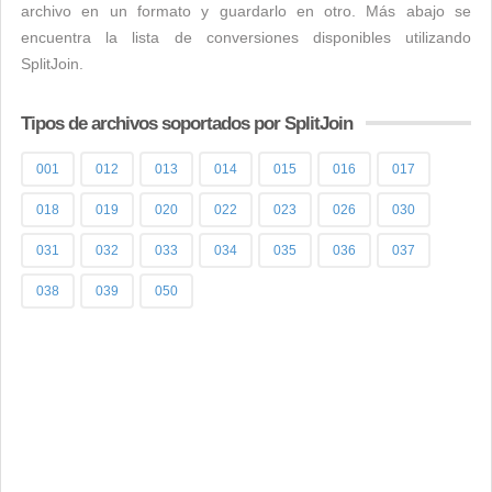
archivo en un formato y guardarlo en otro. Más abajo se
encuentra la lista de conversiones disponibles utilizando
SplitJoin.
Tipos de archivos soportados por SplitJoin
001
012
013
014
015
016
017
018
019
020
022
023
026
030
031
032
033
034
035
036
037
038
039
050