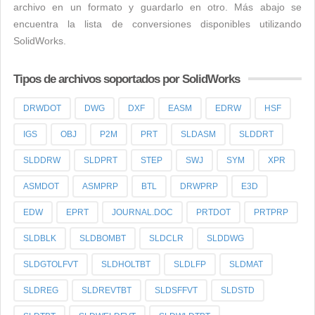
archivo en un formato y guardarlo en otro. Más abajo se
encuentra la lista de conversiones disponibles utilizando
SolidWorks.
Tipos de archivos soportados por SolidWorks
DRWDOT
DWG
DXF
EASM
EDRW
HSF
IGS
OBJ
P2M
PRT
SLDASM
SLDDRT
SLDDRW
SLDPRT
STEP
SWJ
SYM
XPR
ASMDOT
ASMPRP
BTL
DRWPRP
E3D
EDW
EPRT
JOURNAL.DOC
PRTDOT
PRTPRP
SLDBLK
SLDBOMBT
SLDCLR
SLDDWG
SLDGTOLFVT
SLDHOLTBT
SLDLFP
SLDMAT
SLDREG
SLDREVTBT
SLDSFFVT
SLDSTD