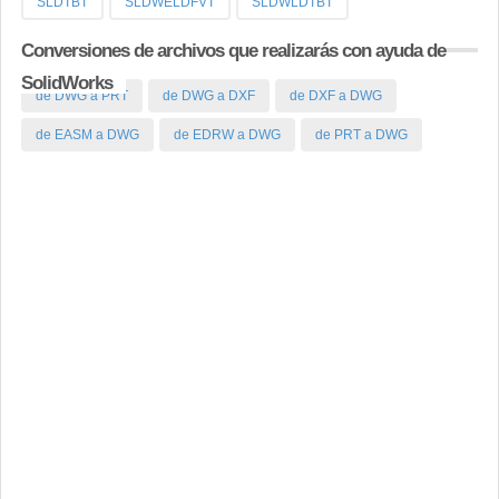
SLDTBT
SLDWELDFVT
SLDWLDTBT
Conversiones de archivos que realizarás con ayuda de
SolidWorks
de DWG a PRT
de DWG a DXF
de DXF a DWG
de EASM a DWG
de EDRW a DWG
de PRT a DWG