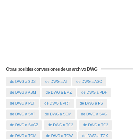
Otras posibles conversiones de un archivo DWG
de DWG a 3DS
de DWG a AI
de DWG a ASC
de DWG a ASM
de DWG a EMZ
de DWG a PDF
de DWG a PLT
de DWG a PRT
de DWG a PS
de DWG a SAT
de DWG a SCM
de DWG a SVG
de DWG a SVGZ
de DWG a TC2
de DWG a TC3
de DWG a TCM
de DWG a TCW
de DWG a TCX