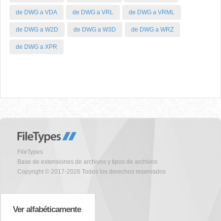
de DWG a VDA
de DWG a VRL
de DWG a VRML
de DWG a W2D
de DWG a W3D
de DWG a WRZ
de DWG a XPR
FileTypes
Base de extensiones de archivos y tipos de archivos
Copyright © 2017-2026 Todos los derechos reservados
Ver alfabéticamente