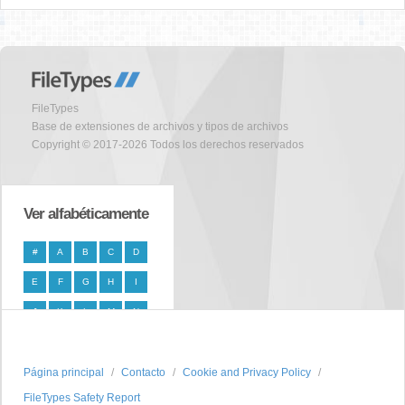
FileTypes
Base de extensiones de archivos y tipos de archivos
Copyright © 2017-2026 Todos los derechos reservados
Ver alfabéticamente
#
A
B
C
D
E
F
G
H
I
J
K
L
M
N
O
P
Q
R
S
Página principal
T
U
V
W
Contacto
X
Cookie and Privacy Policy
FileTypes Safety Report
Y
Z