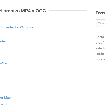
el archivo MP4 a OGG
Encon
Converter for Windows
Basta 
rter
p.ej.
"
este t
rter
serás 
adecu
sonal
for Mac
r Mac