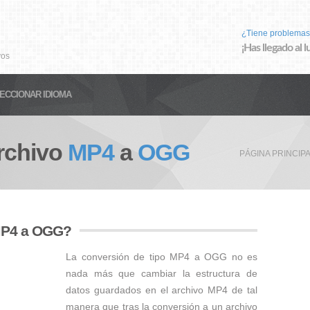
¿Tiene problemas
¡Has llegado al 
vos
ECCIONAR IDIOMA
rchivo
MP4
a
OGG
PÁGINA PRINCIP
 MP4 a OGG?
La conversión de tipo MP4 a OGG no es
nada más que cambiar la estructura de
datos guardados en el archivo MP4 de tal
manera que tras la conversión a un archivo