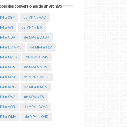
posibles conversiones de un archivo
P4 a 3GP
de MP4 a AAC
P4 a AVI
de MP4 a BIK
P4 a CDA
de MP4 a DASH
MP4 a DVR-MS
de MP4 a FLV
P4 a M2TS
de MP4 a M4V
P4 a MKV
de MP4 a MOV
P4 a MP3
de MP4 a MPEG
MP4 a MPG
de MP4 a MTS
P4 a SWF
de MP4 a TS
P4 a VOB
de MP4 a WMA
MP4 a WMV
de MP4 a XVID