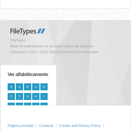
FileTypes
Base de extensiones de archivos y tipos de archivos
Copyright © 2017-2026 Todos los derechos reservados
Ver alfabéticamente
#
A
B
C
D
E
F
G
H
I
J
K
L
M
N
O
P
Q
R
S
Página principal
T
U
V
W
Contacto
X
Cookie and Privacy Policy