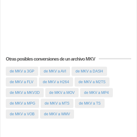
Otras posibles conversiones de un archivo MKV
de MKV a 3GP
de MKV a AVI
de MKV a DASH
de MKV a FLV
de MKV a H264
de MKV a M2TS
de MKV a MKV3D
de MKV a MOV
de MKV a MP4
de MKV a MPG
de MKV a MTS
de MKV a TS
de MKV a VOB
de MKV a WMV