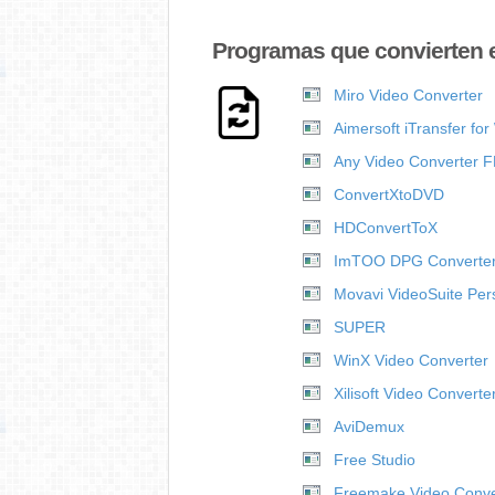
Programas que convierten e
Miro Video Converter
Aimersoft iTransfer fo
Any Video Converter 
ConvertXtoDVD
HDConvertToX
ImTOO DPG Converte
Movavi VideoSuite Per
SUPER
WinX Video Converter
Xilisoft Video Converte
AviDemux
Free Studio
Freemake Video Conve