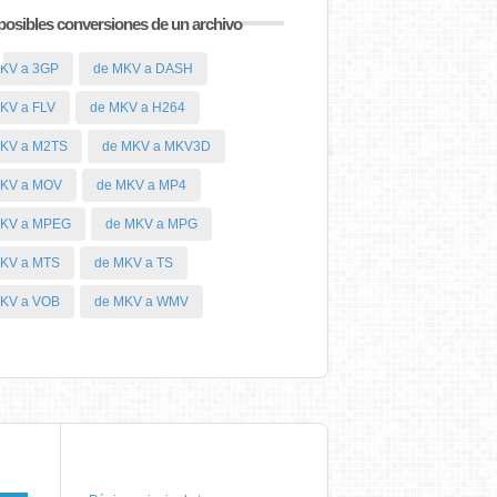
posibles conversiones de un archivo
KV a 3GP
de MKV a DASH
KV a FLV
de MKV a H264
MKV a M2TS
de MKV a MKV3D
MKV a MOV
de MKV a MP4
MKV a MPEG
de MKV a MPG
KV a MTS
de MKV a TS
KV a VOB
de MKV a WMV