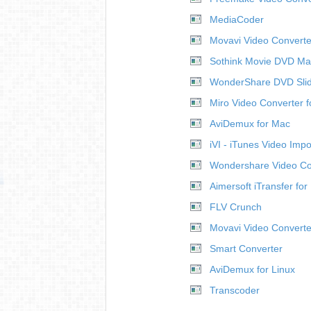
MediaCoder
Movavi Video Converte
Sothink Movie DVD Ma
WonderShare DVD Slid
Miro Video Converter 
AviDemux for Mac
iVI - iTunes Video Impo
Wondershare Video Co
Aimersoft iTransfer fo
FLV Crunch
Movavi Video Converte
Smart Converter
AviDemux for Linux
Transcoder