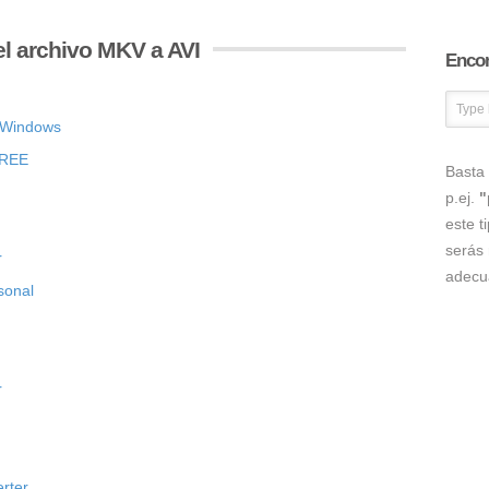
l archivo MKV a AVI
Encon
r Windows
FREE
Basta 
p.ej.
"
este t
serás 
r
adecu
sonal
r
rter