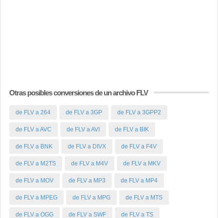
Otras posibles conversiones de un archivo FLV
de FLV a 264
de FLV a 3GP
de FLV a 3GPP2
de FLV a AVC
de FLV a AVI
de FLV a BIK
de FLV a BNK
de FLV a DIVX
de FLV a F4V
de FLV a M2TS
de FLV a M4V
de FLV a MKV
de FLV a MOV
de FLV a MP3
de FLV a MP4
de FLV a MPEG
de FLV a MPG
de FLV a MTS
de FLV a OGG
de FLV a SWF
de FLV a TS