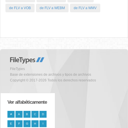
de FLV a VOB
de FLV a WEBM
de FLV a WMV
FileTypes
Base de extensiones de archivos y tipos de archivos
Copyright © 2017-2026 Todos los derechos reservados
Ver alfabéticamente
#
A
B
C
D
E
F
G
H
I