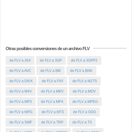
Otras posibles conversiones de un archivo FLV
de FLV a 264
de FLV a 3GP
de FLV a 3GPP2
de FLV a AVC
de FLV a BIK
de FLV a BNK
de FLV a DIVX
de FLV a F4V
de FLV a M2TS
de FLV a M4V
de FLV a MKV
de FLV a MOV
de FLV a MP3
de FLV a MP4
de FLV a MPEG
de FLV a MPG
de FLV a MTS
de FLV a OGG
de FLV a SWF
de FLV a TRP
de FLV a TS