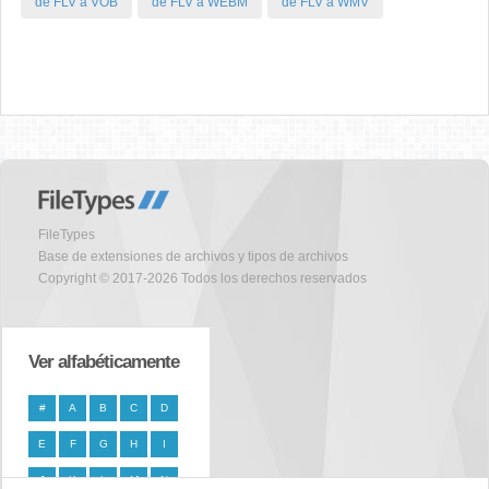
de FLV a VOB
de FLV a WEBM
de FLV a WMV
FileTypes
Base de extensiones de archivos y tipos de archivos
Copyright © 2017-2026 Todos los derechos reservados
Ver alfabéticamente
#
A
B
C
D
E
F
G
H
I
J
K
L
M
N