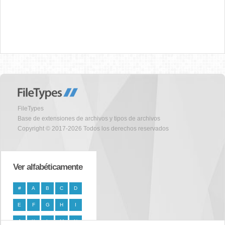
FileTypes
Base de extensiones de archivos y tipos de archivos
Copyright © 2017-2026 Todos los derechos reservados
Ver alfabéticamente
#
A
B
C
D
E
F
G
H
I
J
K
L
M
N