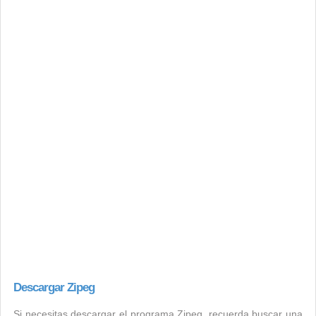
Descargar Zipeg
Si necesitas descargar el programa Zipeg, recuerda buscar una