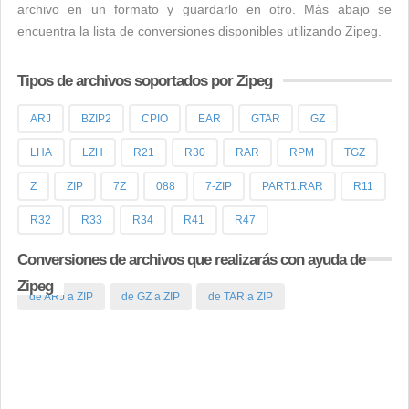
archivo en un formato y guardarlo en otro. Más abajo se
encuentra la lista de conversiones disponibles utilizando Zipeg.
Tipos de archivos soportados por Zipeg
ARJ
BZIP2
CPIO
EAR
GTAR
GZ
LHA
LZH
R21
R30
RAR
RPM
TGZ
Z
ZIP
7Z
088
7-ZIP
PART1.RAR
R11
R32
R33
R34
R41
R47
Conversiones de archivos que realizarás con ayuda de
Zipeg
de ARJ a ZIP
de GZ a ZIP
de TAR a ZIP