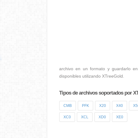
archivo en un formato y guardarlo en
disponibles utilizando XTreeGold.
Tipos de archivos soportados por X
CMB
PFK
X20
X40
X5
XC0
XCL
XD0
XE0