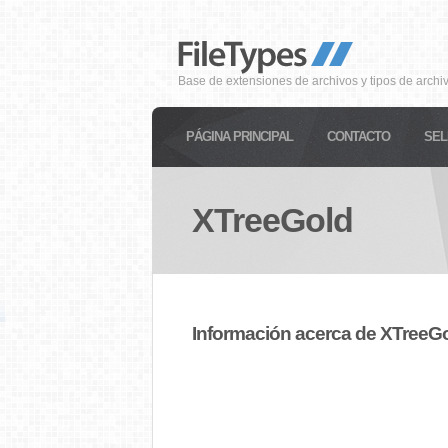
Base de extensiones de archivos y tipos de archi
PÁGINA PRINCIPAL
CONTACTO
SEL
XTreeGold
Información acerca de XTreeG