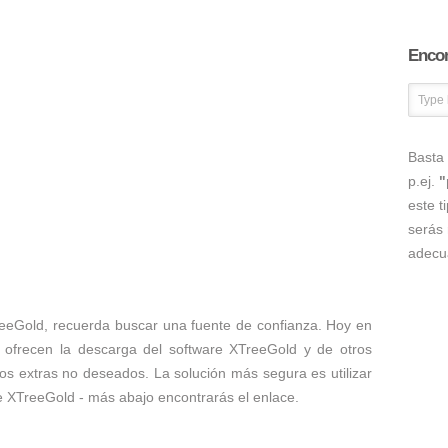
Encon
Basta 
p.ej.
"
este t
serás 
adecu
reeGold, recuerda buscar una fuente de confianza. Hoy en
ofrecen la descarga del software XTreeGold y de otros
ros extras no deseados. La solución más segura es utilizar
de XTreeGold - más abajo encontrarás el enlace.