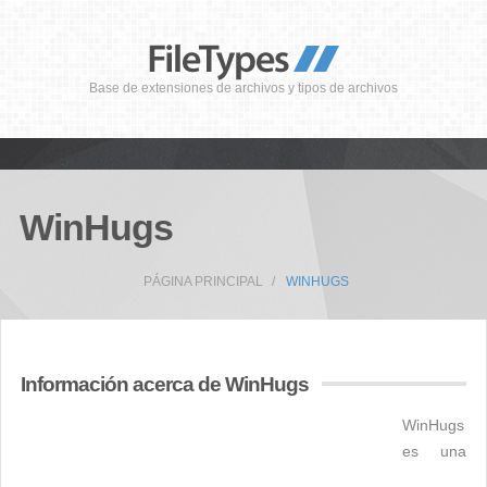
Base de extensiones de archivos y tipos de archivos
WinHugs
PÁGINA PRINCIPAL
WINHUGS
Información acerca de WinHugs
WinHugs
es una