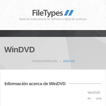
Base de extensiones de archivos y tipos de archivos
WinDVD
PÁGINA PRINCIPAL
WINDVD
Información acerca de WinDVD
WinDVD
es una