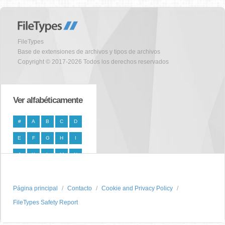
FileTypes
Base de extensiones de archivos y tipos de archivos
Copyright © 2017-2026 Todos los derechos reservados
Ver alfabéticamente
#
A
B
C
D
E
F
G
H
I
J
K
L
M
N
O
P
Q
R
S
Página principal
T
U
V
W
Contacto
X
Cookie and Privacy Policy
FileTypes Safety Report
Y
Z