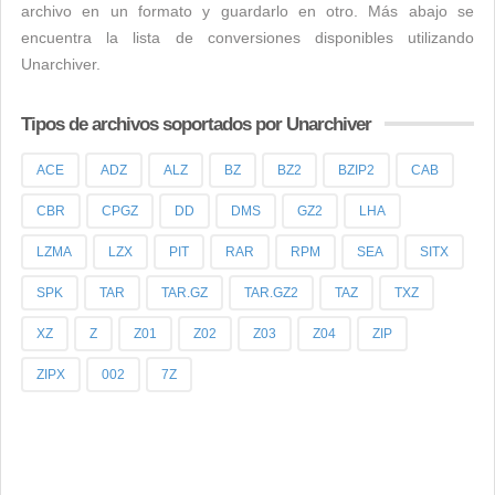
archivo en un formato y guardarlo en otro. Más abajo se
encuentra la lista de conversiones disponibles utilizando
Unarchiver.
Tipos de archivos soportados por Unarchiver
ACE
ADZ
ALZ
BZ
BZ2
BZIP2
CAB
CBR
CPGZ
DD
DMS
GZ2
LHA
LZMA
LZX
PIT
RAR
RPM
SEA
SITX
SPK
TAR
TAR.GZ
TAR.GZ2
TAZ
TXZ
XZ
Z
Z01
Z02
Z03
Z04
ZIP
ZIPX
002
7Z