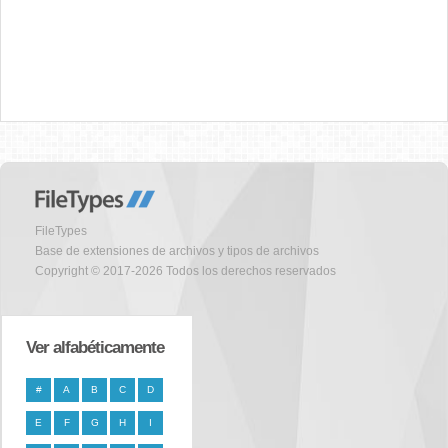
FileTypes
Base de extensiones de archivos y tipos de archivos
Copyright © 2017-2026 Todos los derechos reservados
Ver alfabéticamente
#
A
B
C
D
E
F
G
H
I