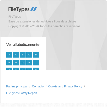
FileTypes
Base de extensiones de archivos y tipos de archivos
Copyright © 2017-2026 Todos los derechos reservados
Ver alfabéticamente
#
A
B
C
D
E
F
G
H
I
J
K
L
M
N
O
P
Q
R
S
Página principal
T
U
V
W
Contacto
X
Cookie and Privacy Policy
FileTypes Safety Report
Y
Z