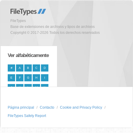
FileTypes
Base de extensiones de archivos y tipos de archivos
Copyright © 2017-2026 Todos los derechos reservados
Ver alfabéticamente
#
A
B
C
D
E
F
G
H
I
J
K
L
M
N
O
P
Q
R
S
Página principal
T
U
V
W
Contacto
X
Cookie and Privacy Policy
FileTypes Safety Report
Y
Z