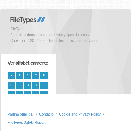
FileTypes
Base de extensiones de archivos y tipos de archivos
Copyright © 2017-2026 Todos los derechos reservados
Ver alfabéticamente
#
A
B
C
D
E
F
G
H
I
J
K
L
M
N
O
P
Q
R
S
Página principal
T
U
V
W
Contacto
X
Cookie and Privacy Policy
FileTypes Safety Report
Y
Z