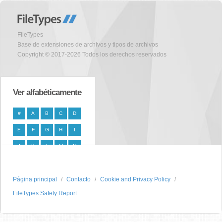
FileTypes
Base de extensiones de archivos y tipos de archivos
Copyright © 2017-2026 Todos los derechos reservados
Ver alfabéticamente
#
A
B
C
D
E
F
G
H
I
J
K
L
M
N
O
P
Q
R
S
Página principal
T
U
V
W
Contacto
X
Cookie and Privacy Policy
FileTypes Safety Report
Y
Z