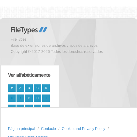
FileTypes
Base de extensiones de archivos y tipos de archivos
Copyright © 2017-2026 Todos los derechos reservados
Ver alfabéticamente
#
A
B
C
D
E
F
G
H
I
J
K
L
M
N
O
P
Q
R
S
Página principal
T
U
V
W
Contacto
X
Cookie and Privacy Policy