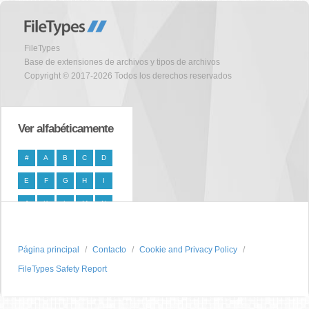
FileTypes
Base de extensiones de archivos y tipos de archivos
Copyright © 2017-2026 Todos los derechos reservados
Ver alfabéticamente
#
A
B
C
D
E
F
G
H
I
J
K
L
M
N
O
P
Q
R
S
Página principal
T
U
V
W
Contacto
X
Cookie and Privacy Policy
FileTypes Safety Report
Y
Z