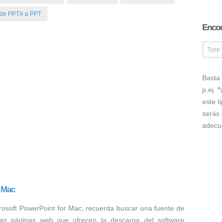
de PPTX a PPT
Encon
Basta 
p.ej.
"
este t
serás 
adecu
 Mac
rosoft PowerPoint for Mac, recuerda buscar una fuente de
as páginas web que ofrecen la descarga del software