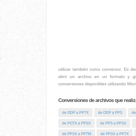
utilizar también como conversor. Es de
abrir un archivo en un formato y gu
conversiones disponibles utilizando Mic
Conversiones de archivos que reali
de ODP a PPTX
de ODP a PPS
de
de POTX a PPSX
de PPS a PPSX
de PPSX a PPTM
de PPSX a PPTX