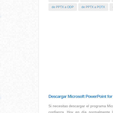
de PPTX a ODP
de PPTX a POTX
Descargar Microsoft PowerPoint for
Si necesitas descargar el programa Mic
confianza. Hoy en día normalmente l