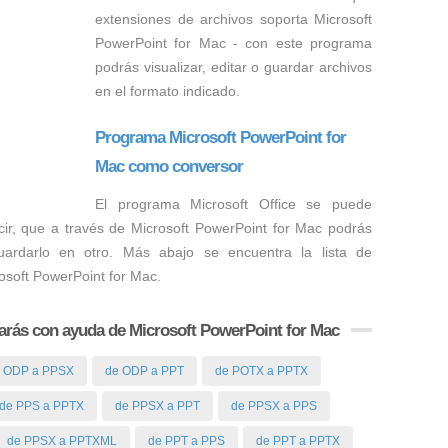
extensiones de archivos soporta Microsoft
PowerPoint for Mac - con este programa
podrás visualizar, editar o guardar archivos
en el formato indicado.
Programa Microsoft PowerPoint for
Mac como conversor
El programa Microsoft Office se puede
cir, que a través de Microsoft PowerPoint for Mac podrás
ardarlo en otro. Más abajo se encuentra la lista de
rosoft PowerPoint for Mac.
zarás con ayuda de Microsoft PowerPoint for Mac
 ODP a PPSX
de ODP a PPT
de POTX a PPTX
de PPS a PPTX
de PPSX a PPT
de PPSX a PPS
de PPSX a PPTXML
de PPT a PPS
de PPT a PPTX