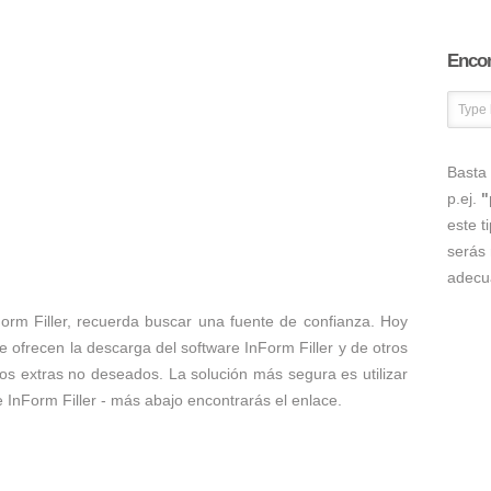
Encon
Basta 
p.ej.
"
este t
serás 
adecu
orm Filler, recuerda buscar una fuente de confianza. Hoy
ofrecen la descarga del software InForm Filler y de otros
ros extras no deseados. La solución más segura es utilizar
e InForm Filler - más abajo encontrarás el enlace.