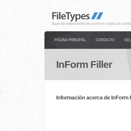
Base de extensiones de archivos y tipos de archi
PÁGINA PRINCIPAL
CONTACTO
SEL
InForm Filler
Información acerca de InForm F