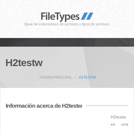
Base de extensiones de archivos y tipos de archivos
H2testw
PÁGINA PRINCIPAL
H2TESTW
Información acerca de H2testw
H2testw
es una