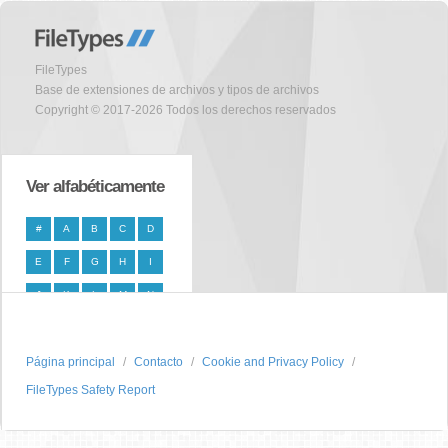
FileTypes
Base de extensiones de archivos y tipos de archivos
Copyright © 2017-2026 Todos los derechos reservados
Ver alfabéticamente
#
A
B
C
D
E
F
G
H
I
J
K
L
M
N
O
P
Q
R
S
Página principal
T
U
V
W
Contacto
X
Cookie and Privacy Policy
FileTypes Safety Report
Y
Z