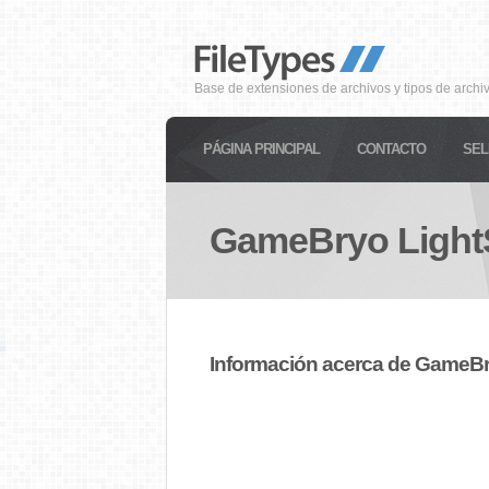
Base de extensiones de archivos y tipos de archi
PÁGINA PRINCIPAL
CONTACTO
SEL
GameBryo Ligh
Información acerca de GameB