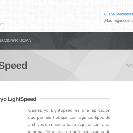
¿Tiene problemas
¡Has llegado al 
vos
ECCIONAR IDIOMA
tSpeed
PÁG
ryo LightSpeed
GameBryo LightSpeed es una aplicación
que permite trabajar con algunos tipos de
archivos de nuestra base. Aquí encontrarás
información acerca de qué extensiones de