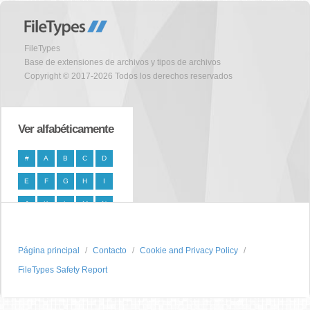
FileTypes
Base de extensiones de archivos y tipos de archivos
Copyright © 2017-2026 Todos los derechos reservados
Ver alfabéticamente
#
A
B
C
D
E
F
G
H
I
J
K
L
M
N
O
P
Q
R
S
Página principal
T
U
V
W
Contacto
X
Cookie and Privacy Policy
FileTypes Safety Report
Y
Z