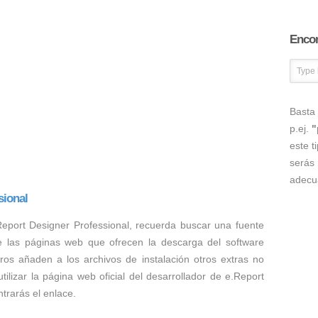
Encon
Basta 
p.ej.
"
este t
serás 
adecu
sional
Report Designer Professional, recuerda buscar una fuente
 las páginas web que ofrecen la descarga del software
ros añaden a los archivos de instalación otros extras no
lizar la página web oficial del desarrollador de e.Report
trarás el enlace.