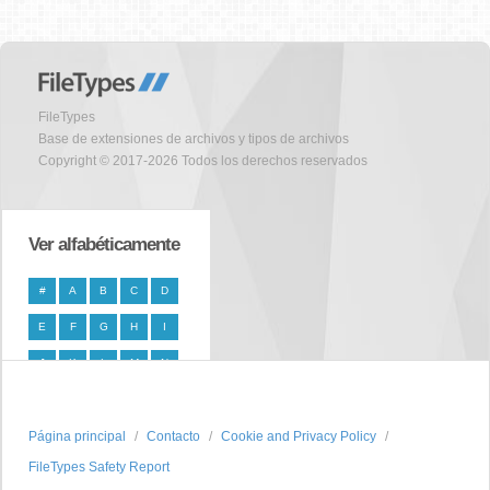
FileTypes
Base de extensiones de archivos y tipos de archivos
Copyright © 2017-2026 Todos los derechos reservados
Ver alfabéticamente
#
A
B
C
D
E
F
G
H
I
J
K
L
M
N
O
P
Q
R
S
Página principal
T
U
V
W
Contacto
X
Cookie and Privacy Policy
FileTypes Safety Report
Y
Z